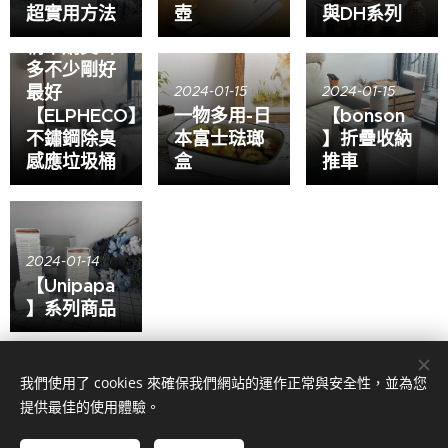
超實用方法
壺
與DH系列
2024-01-15
精準購買 不
多不少剛好
最好
2024-01-15
2024-01-15
【ELPHECO】
一物多用-日
【bonson
不鏽鋼除臭
本富士琺瑯
】折疊收納
感應垃圾桶
盒
推車
2024-01-14
【Unipapa
】系列商品
我們使用了 cookies 來確保我們網站的運作正常與安全性，並為您
© 享生活 個人工作室
提供最佳的使用體驗。
2025 | 版權所有