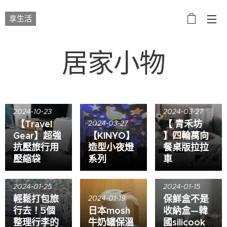
享生活
居家小物
2024-10-23
2024-03-27
【Travel
【 青禾坊
2024-03-27
Gear】超強
【KINYO】
】四輪萬向
抗壓旅行用
造型小夜燈
餐桌版拉拉
壓縮袋
系列
車
2024-01-25
2024-01-15
輕鬆打包旅
保鮮盒不是
2024-01-19
行去！5個
日本mosh
收納盒—韓
整理行李的
牛奶罐保溫
國silicook