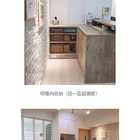
吧檯內收納（這一區超療癒）