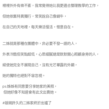
裡裡外外有條不紊，我常覺得她比我更適合整理教學的工作，
但她依舊特異獨行，常笑說自己像蝸牛，
在自己的天地裡，每天樂活慢活，愜意自在。
二姊就是那種在團體中，非必要不發一語的人，
外表冷酷但笑點超低，心思細膩總是默默關心照顧身旁的人，
縱使她完全不展現自己，沒有光芒畢露的外顯，
她的獨特也絕對不容忽視。
ps.姊姊有同意要分享她家的美照，
但她好像不知道會有此文出賣她。
#敲碗許久的二姊家終於出爐了