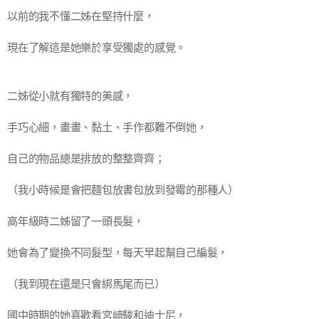
以前的我不懂二姊在堅持什麼，
現在了解這是她樂於享受獨處的感覺。
二姊從小就有獨特的美感，
手巧心細，畫畫、黏土、手作都難不倒她，
自己的物品總是排放的整整齊齊；
（我小時候是會把麵包放書包放到發霉的那種人）
高年級時二姊留了一頭長髮，
她會為了變換不同髮型，每天早起幫自己編髮，
（我到現在還是只會綁馬尾而已）
國中時期的她喜歡看宮崎駿和迪士尼，