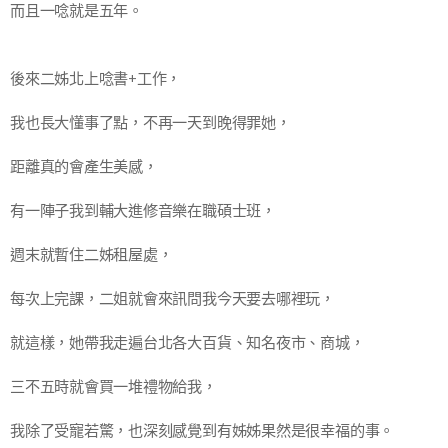
而且一唸就是五年。
後來二姊北上唸書+工作，
我也長大懂事了點，不再一天到晚得罪她，
距離真的會產生美感，
有一陣子我到輔大進修音樂在職碩士班，
週末就暫住二姊租屋處，
每次上完課，二姐就會來訊問我今天要去哪裡玩，
就這樣，她帶我走遍台北各大百貨、知名夜市、商城，
三不五時就會買一堆禮物給我，
我除了受寵若驚，也深刻感覺到有姊姊果然是很幸福的事。