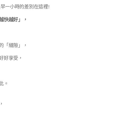
提早一小時的差別在這裡!
越快越好」，
的「縫隙」，
好好享受，
此。
，