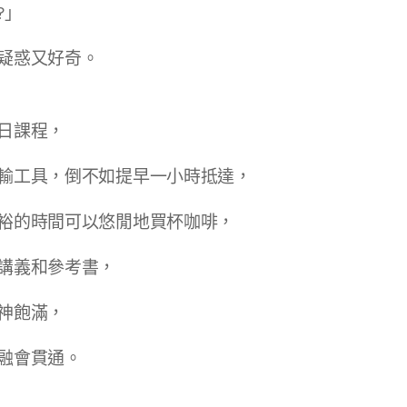
?」
疑惑又好奇。
日課程，
輸工具，倒不如提早一小時抵達，
裕的時間可以悠閒地買杯咖啡，
講義和參考書，
神飽滿，
融會貫通。